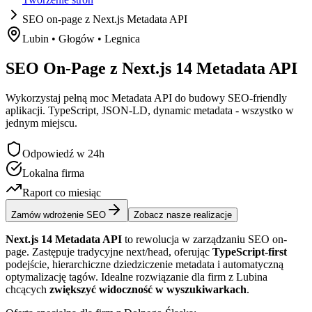
SEO on-page z Next.js Metadata API
Lubin • Głogów • Legnica
SEO
On-Page
z
Next.js
14
Metadata
API
Wykorzystaj pełną moc Metadata API do budowy SEO-friendly
aplikacji. TypeScript, JSON-LD, dynamic metadata - wszystko w
jednym miejscu.
Odpowiedź w 24h
Lokalna firma
Raport co miesiąc
Zamów wdrożenie SEO
Zobacz nasze realizacje
Next.js 14 Metadata API
to rewolucja w zarządzaniu SEO on-
page. Zastępuje tradycyjne next/head, oferując
TypeScript-first
podejście, hierarchiczne dziedziczenie metadata i automatyczną
optymalizację tagów. Idealne rozwiązanie dla firm z Lubina
chcących
zwiększyć widoczność w wyszukiwarkach
.