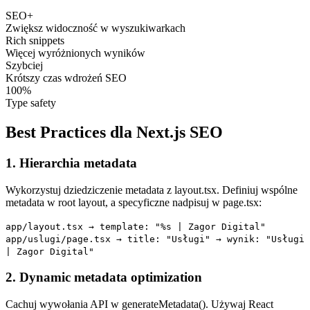
SEO+
Zwiększ widoczność w wyszukiwarkach
Rich snippets
Więcej wyróżnionych wyników
Szybciej
Krótszy czas wdrożeń SEO
100%
Type safety
Best Practices dla Next.js SEO
1. Hierarchia metadata
Wykorzystuj dziedziczenie metadata z layout.tsx. Definiuj wspólne
metadata w root layout, a specyficzne nadpisuj w page.tsx:
app/layout.tsx → template: "%s | Zagor Digital"
app/uslugi/page.tsx → title: "Usługi" → wynik: "Usługi
| Zagor Digital"
2. Dynamic metadata optimization
Cachuj wywołania API w generateMetadata(). Używaj React