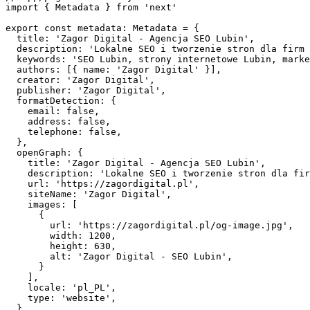
import { Metadata } from 'next'

export const metadata: Metadata = {

  title: 'Zagor Digital - Agencja SEO Lubin',

  description: 'Lokalne SEO i tworzenie stron dla firm 
  keywords: 'SEO Lubin, strony internetowe Lubin, marke
  authors: [{ name: 'Zagor Digital' }],

  creator: 'Zagor Digital',

  publisher: 'Zagor Digital',

  formatDetection: {

    email: false,

    address: false,

    telephone: false,

  },

  openGraph: {

    title: 'Zagor Digital - Agencja SEO Lubin',

    description: 'Lokalne SEO i tworzenie stron dla fir
    url: 'https://zagordigital.pl',

    siteName: 'Zagor Digital',

    images: [

      {

        url: 'https://zagordigital.pl/og-image.jpg',

        width: 1200,

        height: 630,

        alt: 'Zagor Digital - SEO Lubin',

      }

    ],

    locale: 'pl_PL',

    type: 'website',

  },
