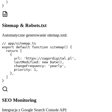
  )

}
Sitemap & Robots.txt
Automatyczne generowanie sitemap.xml:
// app/sitemap.ts

export default function sitemap() {

  return [

    {

      url: 'https://zagordigital.pl',

      lastModified: new Date(),

      changeFrequency: 'yearly',

      priority: 1,

    },

  ]

}
SEO Monitoring
Integracja z Google Search Console API: