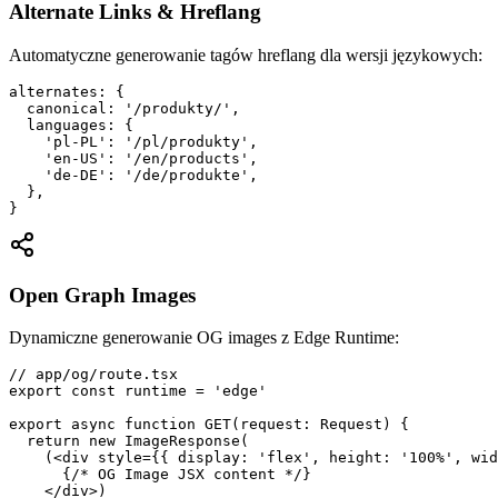
Alternate Links & Hreflang
Automatyczne generowanie tagów hreflang dla wersji językowych:
alternates: {

  canonical: '/produkty/',

  languages: {

    'pl-PL': '/pl/produkty',

    'en-US': '/en/products',

    'de-DE': '/de/produkte',

  },

}
Open Graph Images
Dynamiczne generowanie OG images z Edge Runtime:
// app/og/route.tsx

export const runtime = 'edge'

export async function GET(request: Request) {

  return new ImageResponse(

    (<div style={{ display: 'flex', height: '100%', wid
      {/* OG Image JSX content */}

    </div>)
