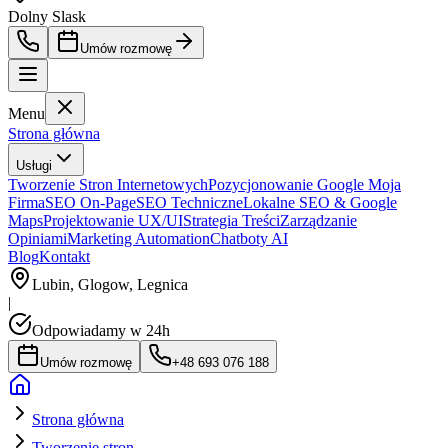
Dolny Slask
Umów rozmowę
Menu
Strona główna
Usługi
Tworzenie Stron Internetowych
Pozycjonowanie Google Moja
Firma
SEO On-Page
SEO Techniczne
Lokalne SEO & Google
Maps
Projektowanie UX/UI
Strategia Treści
Zarządzanie
Opiniami
Marketing Automation
Chatboty AI
Blog
Kontakt
Lubin, Glogow, Legnica
|
Odpowiadamy w 24h
Umów rozmowę
+48 693 076 188
Strona główna
Tworzenie stron