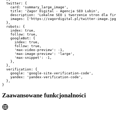
  twitter: {

    card: 'summary_large_image',

    title: 'Zagor Digital - Agencja SEO Lubin',

    description: 'Lokalne SEO i tworzenie stron dla fir
    images: ['https://zagordigital.pl/twitter-image.jpg
  },

  robots: {

    index: true,

    follow: true,

    googleBot: {

      index: true,

      follow: true,

      'max-video-preview': -1,

      'max-image-preview': 'large',

      'max-snippet': -1,

    },

  },

  verification: {

    google: 'google-site-verification-code',

    yandex: 'yandex-verification-code',

  },

}
Zaawansowane funkcjonalności