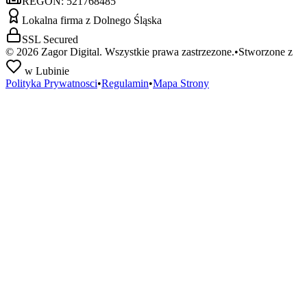
REGON:
521768485
Lokalna firma z Dolnego Śląska
SSL Secured
©
2026
Zagor Digital. Wszystkie prawa zastrzezone.
•
Stworzone z
w Lubinie
Polityka Prywatnosci
•
Regulamin
•
Mapa Strony