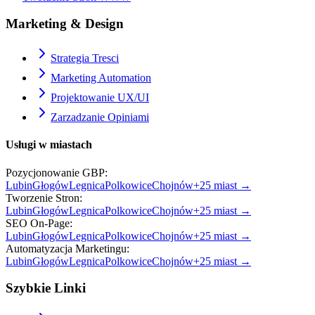
Marketing & Design
Strategia Tresci
Marketing Automation
Projektowanie UX/UI
Zarzadzanie Opiniami
Usługi w miastach
Pozycjonowanie GBP
:
Lubin
Głogów
Legnica
Polkowice
Chojnów
+
25
miast →
Tworzenie Stron
:
Lubin
Głogów
Legnica
Polkowice
Chojnów
+
25
miast →
SEO On-Page
:
Lubin
Głogów
Legnica
Polkowice
Chojnów
+
25
miast →
Automatyzacja Marketingu
:
Lubin
Głogów
Legnica
Polkowice
Chojnów
+
25
miast →
Szybkie Linki